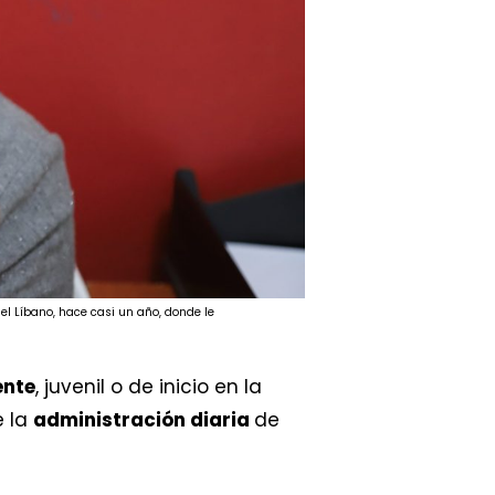
el Líbano, hace casi un año, donde le
ente
, juvenil o de inicio en la
e la
administración diaria
de