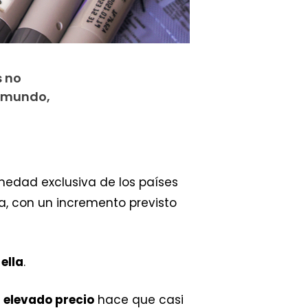
s no
l mundo,
medad exclusiva de los países
a, con un incremento previsto
ella
.
u
elevado precio
hace que casi