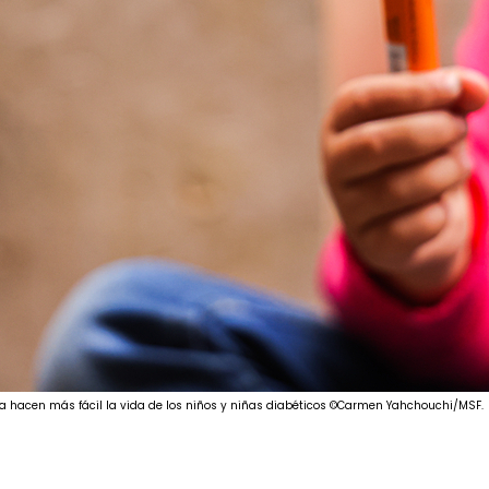
na hacen más fácil la vida de los niños y niñas diabéticos ©Carmen Yahchouchi/MSF.