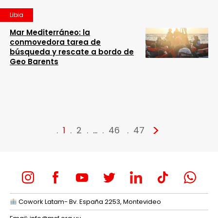
Libia
Mar Mediterráneo: la
conmovedora tarea de
búsqueda y rescate a bordo de
Geo Barents
>
1
2
…
46
47
Cowork Latam- Bv. España 2253, Montevideo