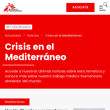
ASOCIATE
187 resultados
Actualidad
>
Noticias
>
Crisis en el Mediterráneo
Crisis en el
Mediterráneo
Accede a nuestras últimas noticias sobre esta temática y
conoce más sobre nuestro trabajo médico-humanitario
alrededor del mundo.
Mediterráneo