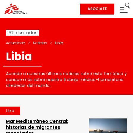
ASOCIATE
157 resultados
Actualidad
>
Noticias
>
Libia
Libia
Accede a nuestras últimas noticias sobre esta temática y
conoce más sobre nuestro trabajo médico-humanitario
alrededor del mundo.
Libia
Mar Mediterráneo Central:
historias de migrantes