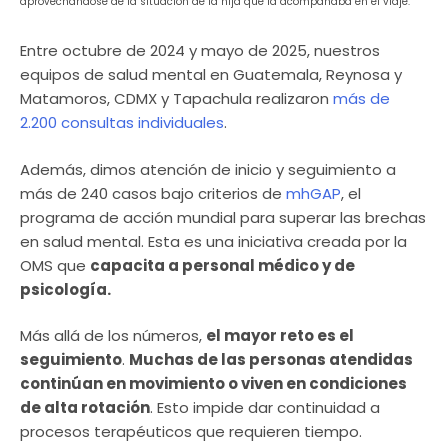
aprovechándose de la situación de la hija que la acompañaba en el viaje.
Entre octubre de 2024 y mayo de 2025, nuestros
equipos de salud mental en Guatemala, Reynosa y
Matamoros, CDMX y Tapachula realizaron
más de
2.200 consultas individuales
.
Además, dimos atención de inicio y seguimiento a
más de 240 casos bajo criterios de
mhGAP
, el
programa de acción mundial para superar las brechas
en salud mental. Esta es una iniciativa creada por la
OMS que
capacita a personal médico y de
psicología.
Más allá de los números,
el mayor reto es el
seguimiento
.
Muchas de las personas atendidas
continúan en movimiento o viven en condiciones
de alta rotación
. Esto impide dar continuidad a
procesos terapéuticos que requieren tiempo.