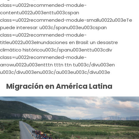
class=u0022recommended-module-
contentu0022u003enttu003cspan
class=u0022recommended-module-smallu0022u003eTe
puede interesar: u003c/spanu003eu003cspan
class=u0022recommended-module-
titleu0022u003eInundaciones en Brasil: un desastre
climático históricou003c/spanu003enttu003cdiv
class=u0022recommended-module-
arrowu0022u003entttn tttn ttn tu003c/divu003en
u003c/divu003enu003c/au003eu003c/divu003e
Migración en América Latina