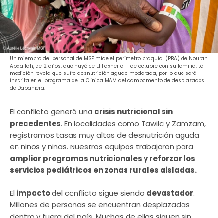
Un miembro del personal de MSF mide el perímetro braquial (PBA) de Nouran
Abdallah, de 2 años, que huyó de El Fasher el 11 de octubre con su familia. La
medición revela que sufre desnutrición aguda moderada, por lo que será
inscrita en el programa de la Clínica MAM del campamento de desplazados
de Dabaniera.
El conflicto generó una
crisis nutricional sin
precedentes
. En localidades como Tawila y Zamzam,
registramos tasas muy altas de desnutrición aguda
en niños y niñas. Nuestros equipos trabajaron para
ampliar programas nutricionales y reforzar los
servicios pediátricos en zonas rurales aisladas.
El
impacto
del conflicto sigue siendo
devastador
.
Millones de personas se encuentran desplazadas
dentro y fuera del país. Muchas de ellas siguen sin