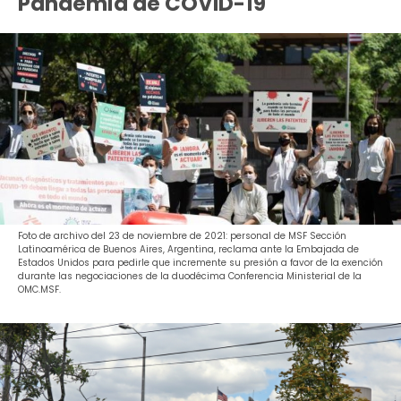
Pandemia de COVID-19
Foto de archivo del 23 de noviembre de 2021: personal de MSF Sección
Latinoamérica de Buenos Aires, Argentina, reclama ante la Embajada de
Estados Unidos para pedirle que incremente su presión a favor de la exención
durante las negociaciones de la duodécima Conferencia Ministerial de la
OMC.MSF.