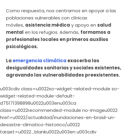
Como respuesta, nos centramos en apoyar a las
poblaciones vulnerables con clínicas
móviles,
asistencia médica
y apoyo en
salud
mental
en los refugios. Además,
formamos a
profesionales locales en primeros auxilios
psicológicos.
La
emergencia climática
exacerba las
desigualdades sanitarias y sociales existentes,
agravando las vulnerabilidades preexistentes.
u003cdiv class=u0022so-widget-related-module so-
widget-related-module-default-
d75171398898u0022u003enu003ca
class=u0022recommended-module no-imageu0022
href=u0022/actualidad/inundaciones-en-brasil-un-
desastre-climatico-historico/u0022
target=u0022_blanku0022u003en u003cdiv