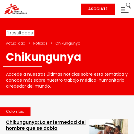
ASOCIATE
1 resultados
Actualidad
>
Noticias
>
Chikungunya
Chikungunya
Accede a nuestras últimas noticias sobre esta temática y
conoce más sobre nuestro trabajo médico-humanitario
alrededor del mundo.
Colombia
Chikungunya: La enfermedad del
hombre que se dobla