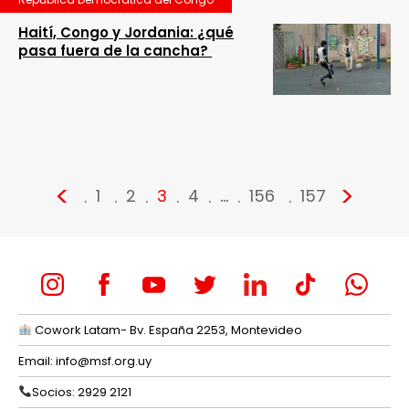
Haití, Congo y Jordania: ¿qué
pasa fuera de la cancha?
<
>
1
2
3
4
…
156
157
Cowork Latam- Bv. España 2253, Montevideo
Email:
info@msf.org.uy
Socios: 2929 2121