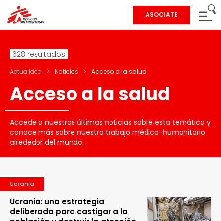
ASOCIATE
628 resultados
Actualidad
>
Noticias
>
Acceso a la salud
Acceso a la salud
Accede a nuestras últimas noticias sobre esta temática y
conoce más sobre nuestro trabajo médico-humanitario
alrededor del mundo.
Ucrania
Ucrania: una estrategia
deliberada para castigar a la