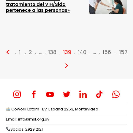
tratamiento del VIH/Sida
pertenece a las personas»
<
1
2
…
138
139
140
…
156
157
>
Cowork Latam- Bv. España 2253, Montevideo
Email:
info@msf.org.uy
Socios: 2929 2121