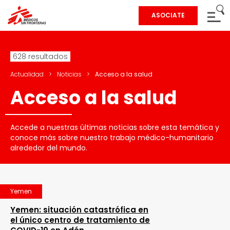
ASOCIATE
628 resultados
Actualidad
>
Noticias
>
Acceso a la salud
Acceso a la salud
Accede a nuestras últimas noticias sobre esta temática y
conoce más sobre nuestro trabajo médico-humanitario
alrededor del mundo.
Yemen
Yemen: situación catastrófica en
el único centro de tratamiento de