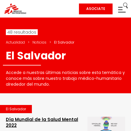
ASOCIATE
48 resultados
Actualidad
>
Noticias
>
El Salvador
El Salvador
Accede a nuestras últimas noticias sobre esta temática y
conoce más sobre nuestro trabajo médico-humanitario
alrededor del mundo.
El Salvador
Día Mundial de la Salud Mental
2022