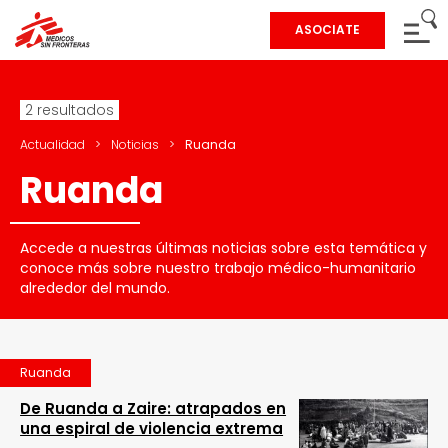
ASOCIATE
2 resultados
Actualidad
>
Noticias
>
Ruanda
Ruanda
Accede a nuestras últimas noticias sobre esta temática y
conoce más sobre nuestro trabajo médico-humanitario
alrededor del mundo.
Ruanda
De Ruanda a Zaire: atrapados en
una espiral de violencia extrema