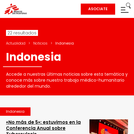
ASOCIATE
22 resultados
Actualidad
>
Noticias
>
Indonesia
Indonesia
Accede a nuestras últimas noticias sobre esta temática y
conoce más sobre nuestro trabajo médico-humanitario
alrededor del mundo.
Indonesia
«No más de 5»: estuvimos en la
Conferencia Anual sobre