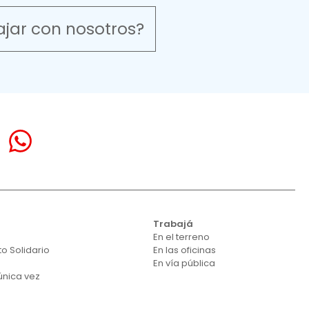
ajar con nosotros?
á
Trabajá
En el terreno
o Solidario
En las oficinas
En vía pública
única vez