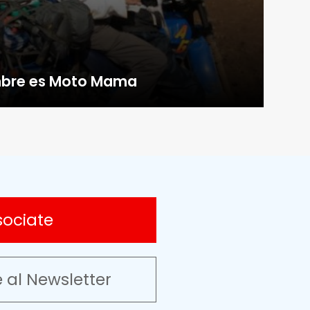
mbre es Moto Mama
sociate
e al Newsletter