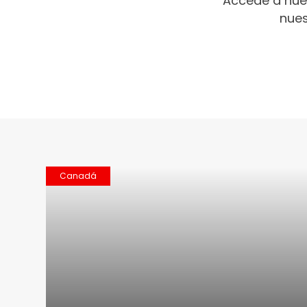
Accede a nue
nues
Canadá