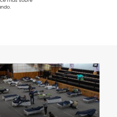
oce más sobre
undo.