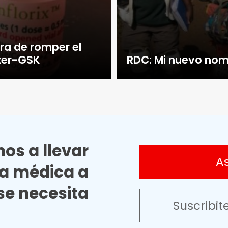
ra de romper el
izer-GSK
RDC: Mi nuevo no
os a llevar
A
ia médica a
e necesita
Suscribit