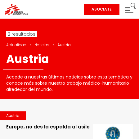
ASOCIATE
2 resultados
Actualidad
>
Noticias
>
Austria
Austria
Accede a nuestras últimas noticias sobre esta temática y
conoce más sobre nuestro trabajo médico-humanitario
alrededor del mundo.
Austria
Europa, no des la espalda al asilo