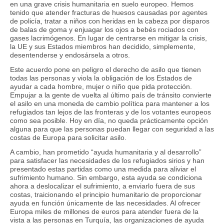
en una grave crisis humanitaria en suelo europeo. Hemos
tenido que atender fracturas de huesos causadas por agentes
de policía, tratar a niños con heridas en la cabeza por disparos
de balas de goma y enjuagar los ojos a bebés rociados con
gases lacrimógenos. En lugar de centrarse en mitigar la crisis,
la UE y sus Estados miembros han decidido, simplemente,
desentenderse y endosársela a otros.
Este acuerdo pone en peligro el derecho de asilo que tienen
todas las personas y viola la obligación de los Estados de
ayudar a cada hombre, mujer o niño que pida protección.
Empujar a la gente de vuelta al último país de tránsito convierte
el asilo en una moneda de cambio política para mantener a los
refugiados tan lejos de las fronteras y de los votantes europeos
como sea posible. Hoy en día, no queda prácticamente opción
alguna para que las personas puedan llegar con seguridad a las
costas de Europa para solicitar asilo.
A cambio, han prometido “ayuda humanitaria y al desarrollo”
para satisfacer las necesidades de los refugiados sirios y han
presentado estas partidas como una medida para aliviar el
sufrimiento humano. Sin embargo, esta ayuda se condiciona
ahora a deslocalizar el sufrimiento, a enviarlo fuera de sus
costas, traicionando el principio humanitario de proporcionar
ayuda en función únicamente de las necesidades. Al ofrecer
Europa miles de millones de euros para atender fuera de la
vista a las personas en Turquía, las organizaciones de ayuda