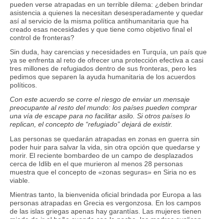
pueden verse atrapadas en un terrible dilema: ¿deben brindar
asistencia a quienes la necesitan desesperadamente y quedar
así al servicio de la misma política antihumanitaria
que ha
creado esas necesidades y
que tiene como objetivo final el
control de fronteras?
Sin duda, hay carencias y necesidades en Turquía, un país que
ya se enfrenta al reto de ofrecer una protección efectiva a casi
tres millones de refugiados dentro de sus fronteras, pero les
pedimos que separen la ayuda humanitaria de los acuerdos
políticos.
Con este acuerdo se corre el riesgo de enviar un mensaje
preocupante al resto del mundo: los países pueden comprar
una vía de escape para no facilitar asilo. Si otros países lo
replican, el concepto de “refugiado” dejará de existir.
Las personas se quedarán atrapadas en zonas en guerra sin
poder huir para salvar la vida, sin otra opción que quedarse y
morir. El reciente bombardeo de un campo de desplazados
cerca de Idlib en el que murieron al menos 28 personas
muestra que el concepto de «zonas seguras» en Siria no es
viable.
Mientras tanto, la bienvenida oficial brindada por Europa a las
personas atrapadas en Grecia es vergonzosa. En los campos
de las islas griegas apenas hay garantías. Las mujeres tienen