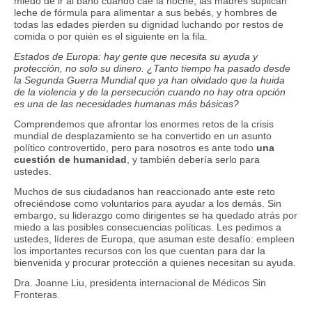
miedo de ir al baño cuando cae la noche, las madres suplican
leche de fórmula para alimentar a sus bebés, y hombres de
todas las edades pierden su dignidad luchando por restos de
comida o por quién es el siguiente en la fila.
Estados de Europa: hay gente que necesita su ayuda y
protección, no solo su dinero. ¿Tanto tiempo ha pasado desde
la Segunda Guerra Mundial que ya han olvidado que la huida
de la violencia y de la persecución cuando no hay otra opción
es una de las necesidades humanas más básicas?
Comprendemos que afrontar los enormes retos de la crisis
mundial de desplazamiento se ha convertido en un asunto
político controvertido, pero para nosotros es ante todo
una
cuestión de humanidad
, y también debería serlo para
ustedes.
Muchos de sus ciudadanos han reaccionado ante este reto
ofreciéndose como voluntarios para ayudar a los demás. Sin
embargo, su liderazgo como dirigentes se ha quedado atrás por
miedo a las posibles consecuencias políticas. Les pedimos a
ustedes, líderes de Europa, que asuman este desafío: empleen
los importantes recursos con los que cuentan para dar la
bienvenida y procurar protección a quienes necesitan su ayuda.
Dra. Joanne Liu, presidenta internacional de Médicos Sin
Fronteras.