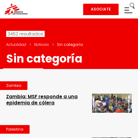
ASOCIATE
3452 resultados
Actualidad
>
Noticias
>
Sin categoría
Sin categoría
Zambia
Zambia: MSF responde a una
epidemia de cólera
Palestina