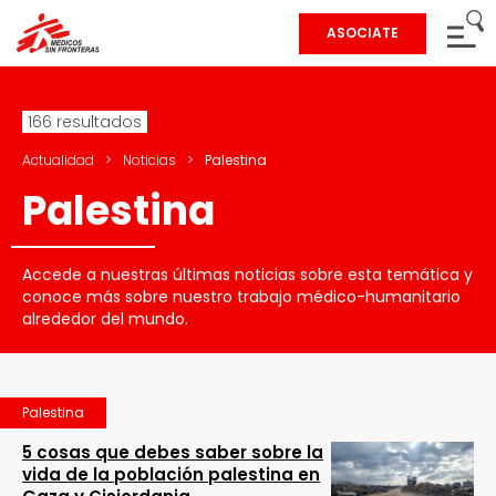
ASOCIATE
166 resultados
Actualidad
>
Noticias
>
Palestina
Palestina
Accede a nuestras últimas noticias sobre esta temática y
conoce más sobre nuestro trabajo médico-humanitario
alrededor del mundo.
Palestina
5 cosas que debes saber sobre la
vida de la población palestina en