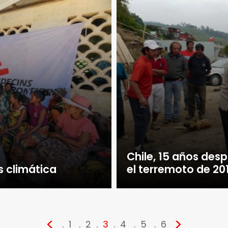
Chile, 15 años desp
s climática
el terremoto de 20
<
>
1
2
3
4
5
6