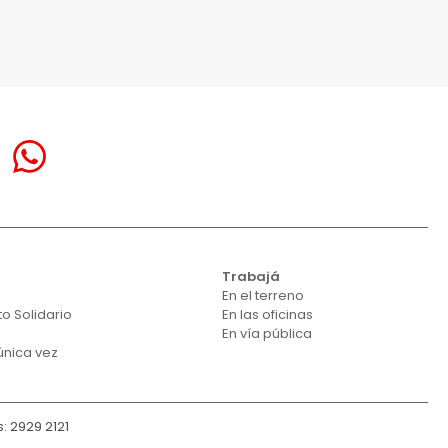
á
Trabajá
En el terreno
o Solidario
En las oficinas
En vía pública
única vez
: 2929 2121