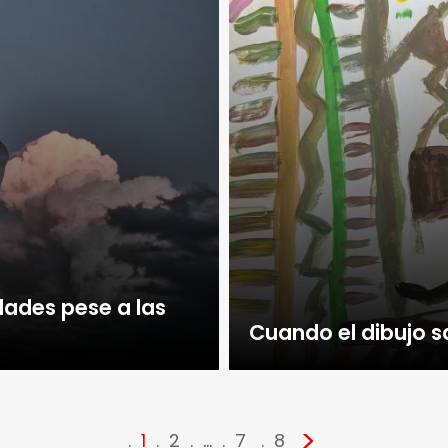
dades pese a las
Cuando el dibujo s
>
1
2
…
7
8