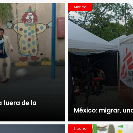
México
 fuera de la
México: migrar, u
Líbano