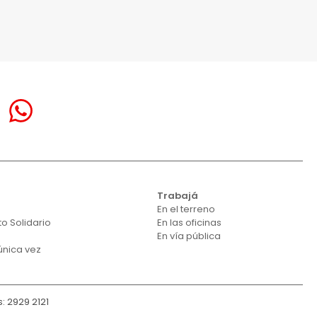
á
Trabajá
En el terreno
o Solidario
En las oficinas
En vía pública
única vez
: 2929 2121