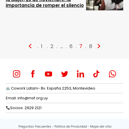
importancia de romper el silencio
<
>
1
2
…
6
7
8
Cowork Latam- Bv. España 2253, Montevideo
Email:
info@msf.org.uy
Socios: 2929 2121
Preguntas Frecuentes
Política de Privacidad
Mapa del sitio