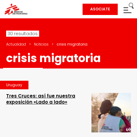
ASOCIATE
30 resultados
Actualidad
>
Noticias
>
crisis migratoria
crisis migratoria
Uruguay
Tres Cruces: así fue nuestra
exposición «Lado a lado»