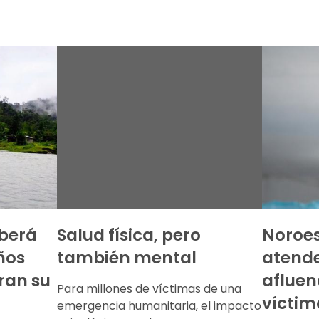
mberá
Salud física, pero
Noroest
ños
también mental
atend
ran su
afluen
Para millones de víctimas de una
víctim
emergencia humanitaria, el impacto