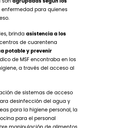
a son
agrupadas según los
la enfermedad para quienes
eso.
les, brinda
asistencia a los
entros de cuarentena
a potable y prevenir
dico de MSF encontraba en los
higiene, a través del acceso al
alación de sistemas de acceso
 para desinfección del agua y
as para la higiene personal, la
ocina para el personal
obre manipulación de alimentos