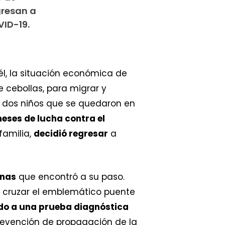
gresan a
VID-19.
l, la situación económica de
e cebollas, para migrar y
us dos niños que se quedaron en
meses de lucha contra el
familia,
decidió regresar
a
onas
que encontró a su paso.
ó cruzar el emblemático puente
do a una prueba diagnóstica
revención de propagación de la