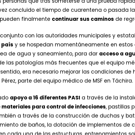
as personas que tras someterse a una prueba rápid
 vez concluido el tiempo de cuarentena o pasada 
as pueden finalmente
continuar sus caminos
de regr
 conjunto con las autoridades municipales y estata
 país
y se hospedan momentáneamente en estos c
área de agua y saneamiento, para dar
acceso a agu
e las patologías más frecuentes que el equipo mé
e sentido, era necesario mejorar las condiciones de 
 Pérez, parte del equipo médico de MSF en Táchira.
dado
apoyo a 16 diferentes PASI
a través de la inst
 materiales para control de infecciones
, pastillas
mbién a través de la construcción de duchas y bate
miento de baños, la dotación de implementos de c
en cada una de las estructuras, entrenamientos s