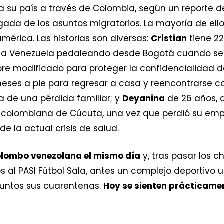
 su país a través de Colombia, según un reporte d
ada de los asuntos migratorios. La mayoría de ello
érica. Las historias son diversas:
Cristian
tiene 2
ó a Venezuela pedaleando desde Bogotá cuando se 
e modificado para proteger la confidencialidad d
ses a pie para regresar a casa y reencontrarse c
a de una pérdida familiar; y
Deyanina
de 26 años, d
ad colombiana de Cúcuta, una vez que perdió su e
e la actual crisis de salud.
colombo venezolana el mismo día
y, tras pasar los 
 al PASI Fútbol Sala, antes un complejo deportivo ub
juntos sus cuarentenas.
Hoy se sienten prácticamen