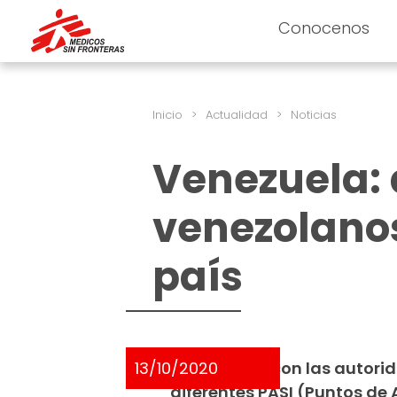
Conocenos
Inicio
>
Actualidad
>
Noticias
Venezuela: 
venezolanos
país
13/10/2020
En conjunto con las autori
diferentes PASI (Puntos de A