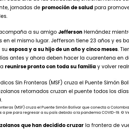
nte, jornadas de
promoción de salud
para promover
es.
o acompaña a su amigo
Jefferson
Hernández mientras
en el mismo lugar. Jefferson tiene 23 años y es b
a su
esposa y a su hijo de un año y cinco meses
. Ti
días antes y ahora deben hacer la cuarentena en do
ra
reunirse pronto con toda su familia
y volver rea
onteras (MSF) cruza el Puente Simón Bolívar que conecta a Colombi
s a pie para regresar a su país debido a la pandemia COVID-19.
© Ve
ezolanos que han decidido cruzar
la frontera de vue