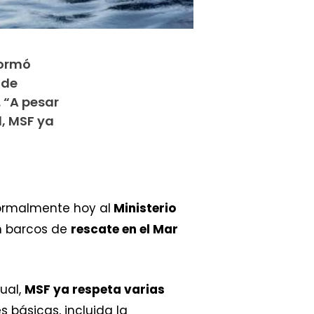
formó
 de
 “A pesar
l, MSF ya
ormalmente hoy al
Ministerio
 barcos de
rescate en el Mar
ual,
MSF ya respeta varias
básicas, incluida la