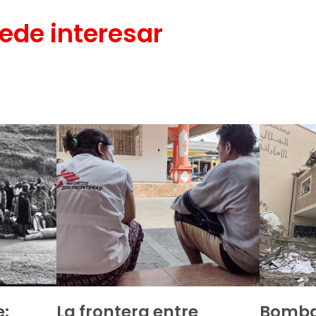
ede interesar
e:
La frontera entre
Bomba