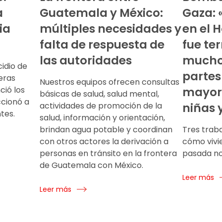
a
Guatemala y México:
Gaza: 
ia
múltiples necesidades y
en el 
falta de respuesta de
fue te
las autoridades
mucho
idio de
partes
eras
Nuestros equipos ofrecen consultas
ció los
mayorí
básicas de salud, salud mental,
ccionó a
actividades de promoción de la
niñas 
tes.
salud, información y orientación,
brindan agua potable y coordinan
Tres trab
con otros actores la derivación a
cómo vivie
personas en tránsito en la frontera
pasada no
de Guatemala con México.
Leer más
Leer más