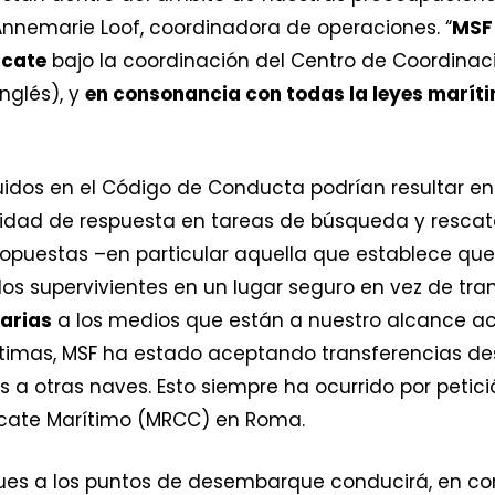
 Annemarie Loof, coordinadora de operaciones. “
MSF 
scate
bajo la coordinación del Centro de Coordinac
nglés), y
en consonancia con todas la leyes maríti
uidos en el Código de Conducta podrían resultar e
idad de respuesta en tareas de búsqueda y rescate
ropuestas –en particular aquella que establece qu
s supervivientes en un lugar seguro en vez de trans
sarias
a los medios que están a nuestro alcance a
imas, MSF ha estado aceptando transferencias desd
 a otras naves. Esto siempre ha ocurrido por petici
cate Marítimo (MRCC) en Roma.
uques a los puntos de desembarque conducirá, en c