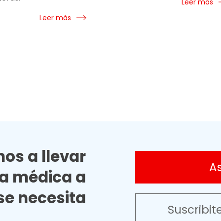
Leer más
Leer más
os a llevar
A
ia médica a
e necesita
Suscribit