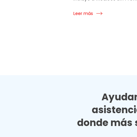
Leer más
Ayudan
asistenc
donde más s