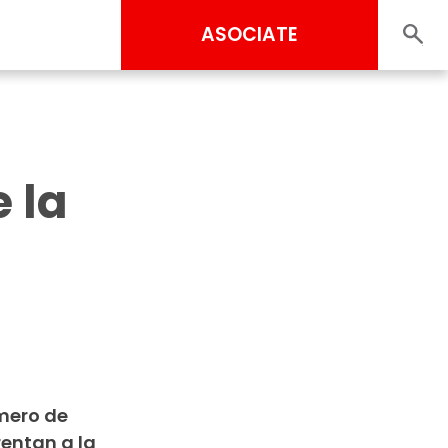
ASOCIATE
 la
mero de
entan a la