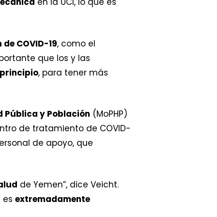
mecánica
en la UCI, lo que es
n de COVID-19
, como el
portante que los y las
principio
, para tener más
d Pública y Población
(MoPHP)
centro de tratamiento de COVID-
ersonal de apoyo, que
alud
de Yemen”, dice Veicht.
s es
extremadamente