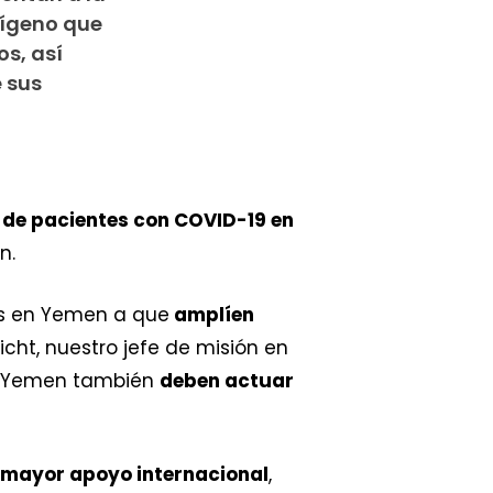
oxígeno que
s, así
 sus
 de pacientes con COVID-19 en
n.
es en Yemen a que
amplíen
icht, nuestro jefe de misión en
 a Yemen también
deben actuar
 mayor apoyo internacional
,