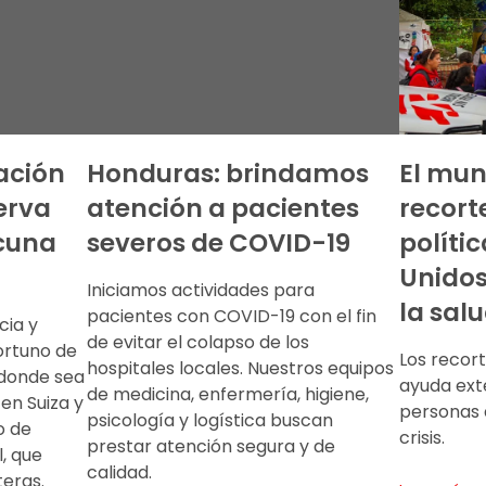
ación
Honduras: brindamos
El mun
erva
atención a pacientes
recort
cuna
severos de COVID-19
políti
Unidos
Iniciamos actividades para
la sal
pacientes con COVID-19 con el fin
cia y
de evitar el colapso de los
portuno de
Los recort
hospitales locales. Nuestros equipos
 donde sea
ayuda ext
de medicina, enfermería, higiene,
en Suiza y
personas 
psicología y logística buscan
o de
crisis.
prestar atención segura y de
, que
calidad.
teras.