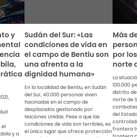
to y
Sudán del Sur: «Las
Más de
mental
condiciones de vida en
perso
lencia
el campo de Bentiu son
por lo
bila,
una afrenta a la
norte d
rática
dignidad humana»
La situaci
100.000 p
En la localidad de Bentiu, en Sudán
distrito d
del Sur, 40.000 personas viven
021,
norte de S
hacinadas en el campo de
combates 
desplazados gestionado por
alud
del Estado
Naciones Unidas. Pese a que las
9
controlad
condiciones de vida son terribles, es
 el
frontera t
el único lugar que ofrece protección
bila y a
frontera 