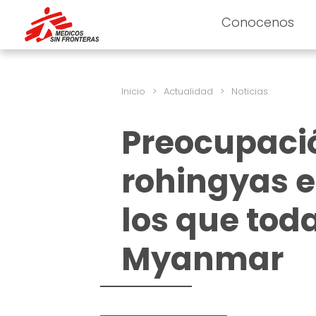
Conocenos
Inicio
>
Actualidad
>
Noticias
Preocupació
rohingyas e
los que tod
Myanmar