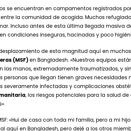
ados se encuentran en campamentos registrados por
 entre la comunidad de acogida. Muchos refugiados
mar. Incluso antes de esta última llegada masiva 
en condiciones inseguras, hacinadas y poco higién
esplazamiento de esta magnitud aquí en muchos añ
teras (MSF)
en Bangladesh. «Nuestros equipos está
en las manos, extremadamente traumatizados, y sin
s personas que llegan tienen graves necesidades 
das severamente infectadas y complicaciones obsté
umanitaria
, los riesgos potenciales para la salud d
».
MSF: «Hui de casa con toda mi familia, pero a mi hij
tal aquí en Bangladesh, pero dejé a los otros miemb