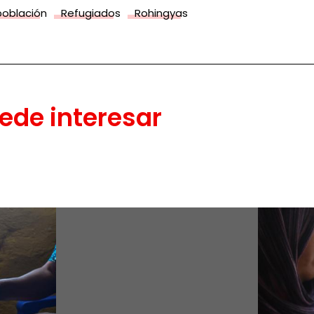
población
Refugiados
Rohingyas
ede interesar