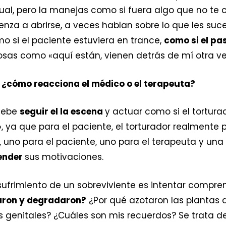
ual, pero la manejas como si fuera algo que no te co
enza a abrirse, a veces hablan sobre lo que les s
o si el paciente estuviera en trance,
como si el pa
 cosas como «aquí están, vienen detrás de mí otra vez
, ¿cómo reacciona el médico o el terapeuta?
 debe
seguir el la escena
y actuar como si el torturad
 ya que para el paciente, el torturador realmente p
 uno para el paciente, uno para el terapeuta y una s
ender
sus motivaciones.
 sufrimiento de un sobreviviente es intentar compren
aron y degradaron?
¿Por qué azotaron las plantas d
s genitales? ¿Cuáles son mis recuerdos? Se trata d