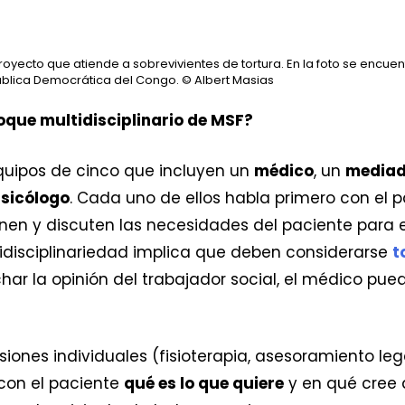
royecto que atiende a sobrevivientes de tortura. En la foto se encu
pública Democrática del Congo.
© Albert Masias
foque multidisciplinario de MSF?
quipos de cinco que incluyen un
médico
, un
mediad
sicólogo
. Cada uno de ellos habla primero con el p
únen y discuten las necesidades del paciente para
idisciplinariedad implica que deben considerarse
t
har la opinión del trabajador social, el médico pue
iones individuales (fisioterapia, asesoramiento leg
con el paciente
qué es lo que quiere
y en qué cree q