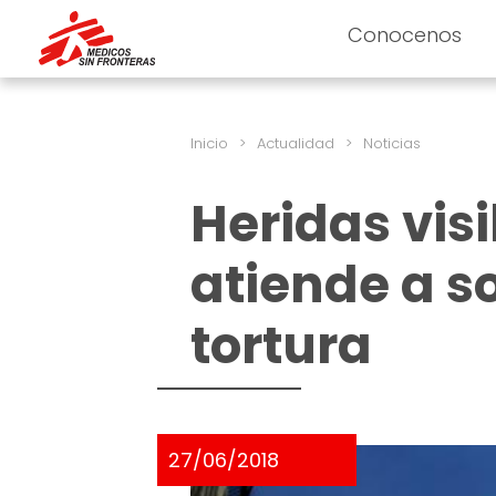
Conocenos
Inicio
>
Actualidad
>
Noticias
Heridas visi
atiende a s
tortura
27/06/2018