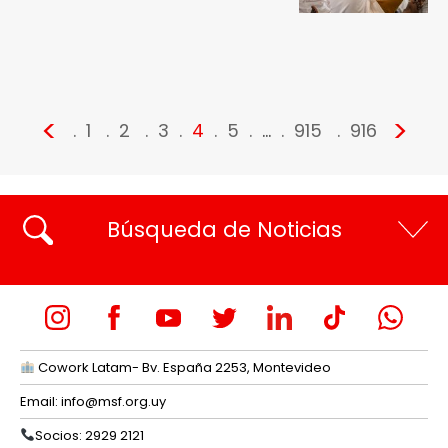
<
>
1
2
3
4
5
…
915
916
Búsqueda de Noticias
Cowork Latam- Bv. España 2253, Montevideo
Email:
info@msf.org.uy
Socios: 2929 2121