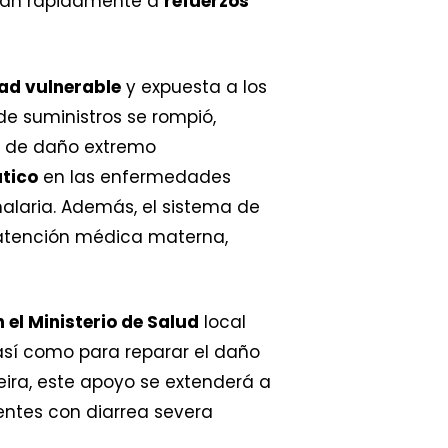
ratan rápidamente a
refuerzos
ad vulnerable
y expuesta a los
de suministros se rompió,
es de daño extremo
tico
en las enfermedades
 malaria. Además, el sistema de
la atención médica materna,
 el Ministerio de Salud
local
 así como para reparar el daño
eira, este apoyo se extenderá a
entes con diarrea severa