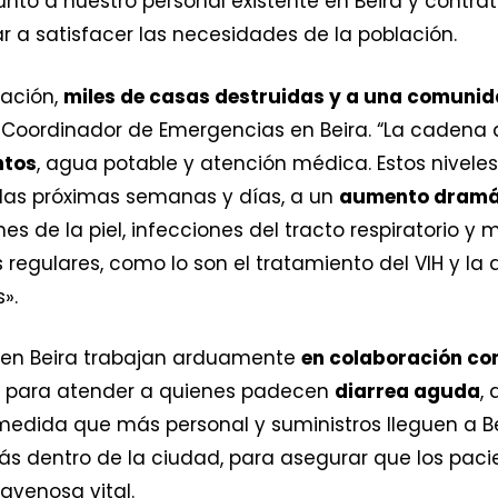
junto a nuestro personal existente en Beira y cont
 a satisfacer las necesidades de la población.
tación,
miles de casas destruidas y a una comunid
, Coordinador de Emergencias en Beira. “La cadena 
ntos
, agua potable y atención médica. Estos nivel
las próximas semanas y días, a un
aumento dramá
es de la piel, infecciones del tracto respiratorio y
os regulares, como lo son el tratamiento del VIH y 
».
 en Beira trabajan arduamente
en colaboración con
ud para atender a quienes padecen
diarrea aguda
,
 medida que más personal y suministros lleguen a B
s dentro de la ciudad, para asegurar que los paci
ravenosa vital.