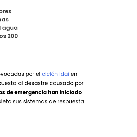
ores
nas
l agua
nos 200
ovocadas por el
ciclón Idai
en
spuesta al desastre causado por
os de emergencia han iniciado
leto sus sistemas de respuesta