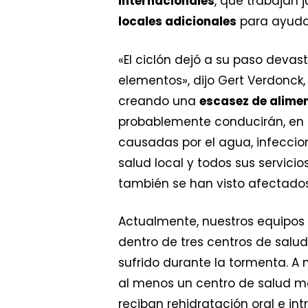
internacionales
, que trabajan 
locales adicionales
para ayudar
«El ciclón dejó a su paso devas
elementos», dijo Gert Verdonck
creando una
escasez de alime
probablemente conducirán, en 
causadas por el agua, infeccion
salud local y todos sus servici
también se han visto afectados
Actualmente, nuestros equipos
dentro de tres centros de sal
sufrido durante la tormenta. A
al menos un centro de salud má
reciban rehidratación oral e int