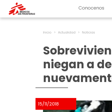
Conocenos
Inicio
>
Actualidad
>
Noticias
Sobrevivien
niegan a d
nuevamente
15/11/2018