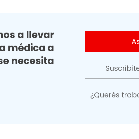
os a llevar
A
ia médica a
e necesita
Suscribit
¿Querés trab