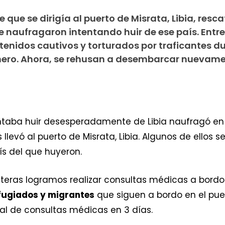
 que se dirigía al puerto de Misrata, Libia, resca
 naufragaron intentando huir de ese país. Entre 
nidos cautivos y torturados por traficantes d
nero. Ahora, se rehusan a desembarcar nuevame
ntaba huir desesperadamente de Libia naufragó en 
levó al puerto de Misrata, Libia. Algunos de ellos s
s del que huyeron.
nteras logramos realizar consultas médicas a bord
efugiados y migrantes
que siguen a bordo en el puer
tal de consultas médicas en 3 días.