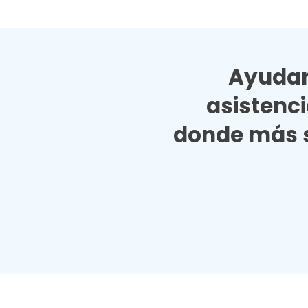
Ayudan
asistenc
donde más s