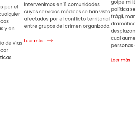
golpe milit
intervenimos en 11 comunidades
s por el
política 
cuyos servicios médicos se han visto
cualquier
frágil, ma
afectados por el conflicto territorial
icas
dramático 
entre grupos del crimen organizado.
s y en
desplazam
cual aumen
Leer más
ia de vías
personas e
scar
ticas
Leer más