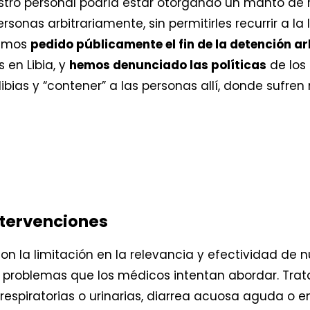
stro personal podría estar otorgando un manto de r
sonas arbitrariamente, sin permitirles recurrir a l
hemos
pedido públicamente el fin de la detención ar
 en Libia, y
hemos denunciado las políticas
de los
 libias y “contener” a las personas allí, donde sufre
ntervenciones
con la limitación en la relevancia y efectividad de 
s problemas que los médicos intentan abordar. Tra
respiratorias o urinarias, diarrea acuosa aguda o e