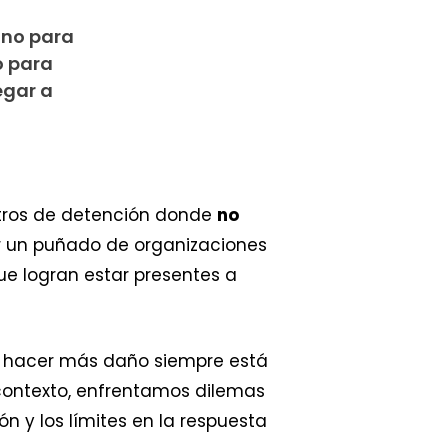
tino para
o para
egar a
ntros de detención donde
no
or un puñado de organizaciones
e logran estar presentes a
 de hacer más daño siempre está
 contexto, enfrentamos dilemas
n y los límites en la respuesta