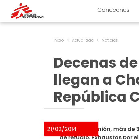
Conocenos
Inicio
>
Actualidad
>
Noticias
Decenas de 
llegan a C
República 
21/02/2014
A pie o en camión, más de 
de refugio. Exhaustos por e