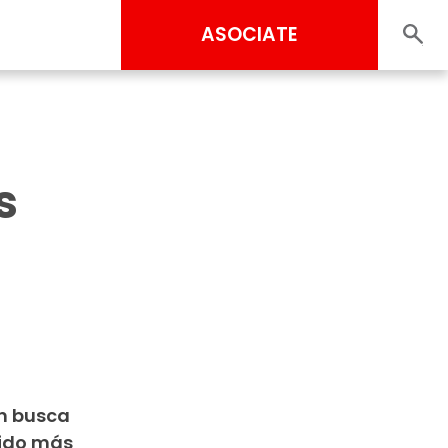
ASOCIATE
s
en busca
rido más