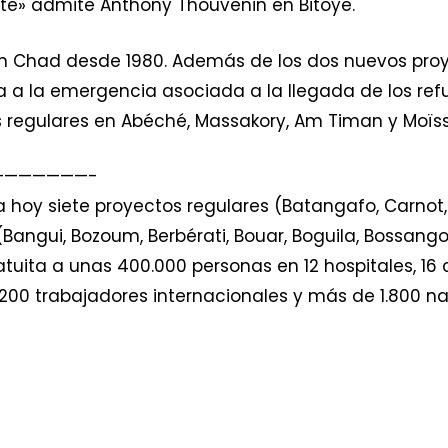
nte» admite Anthony Thouvenin en Bitoye.
 en Chad desde 1980. Además de los dos nuevos pr
ta a la emergencia asociada a la llegada de los ref
 regulares en Abéché, Massakory, Am Timan y Moïss
———————-
 hoy siete proyectos regulares (Batangafo, Carnot, 
ngui, Bozoum, Berbérati, Bouar, Boguila, Bossangoa
tuita a unas 400.000 personas en 12 hospitales, 16 
200 trabajadores internacionales y más de 1.800 n