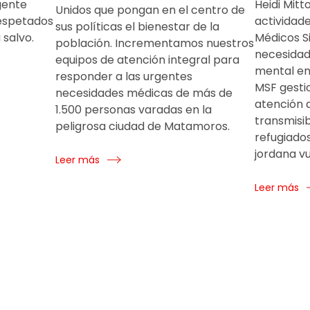
gente
Heidi Mitt
Unidos que pongan en el centro de
respetados
actividad
sus políticas el bienestar de la
 salvo.
Médicos Si
población. Incrementamos nuestros
necesidade
equipos de atención integral para
mental en 
responder a las urgentes
MSF gesti
necesidades médicas de más de
atención 
1.500 personas varadas en la
transmisib
peligrosa ciudad de Matamoros.
refugiados
jordana vu
Leer más
Leer más