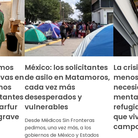
amos
México: los solicitantes
La cri
vas en
de asilo en Matamoros,
menos 
mos
cada vez más
necesi
tantes
desesperados y
mental
arfur
vulnerables
refugi
 grave
que vi
Desde Médicos Sin Fronteras
camp
pedimos, una vez más, a los
gobiernos de México y Estados