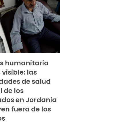
sis humanitaria
visible: las
dades de salud
 de los
ados en Jordania
ven fuera de los
os