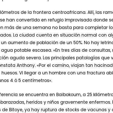
lómetros de la frontera centroafricana. Allí, las r
e se han convertido en refugio improvisado donde se
s en más de una semana no basta para completar l
egados. La ciudad cuenta en situación normal con a
r un aumento de población de un 50%. No hay letrin
l agua potable escasea. «En tres días de consultas
ición aguda severa. Las principales patologías que v
constata Anthony. «Por el camino, viajan tan hacin
 huesos. Vi llegar a un hombre con una fractura abi
unos 4 ó 5 centímetros».
eferencia se encuentra en Baïbokoum, a 25 kilómetros
barazadas, heridos y niños gravemente enfermos. 
os de Bitoye, ya hay ruptura de stocks de vacunas 