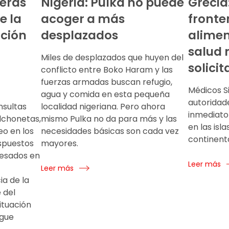
teras
Nigeria: Pulka no puede
Grecia:
e la
acoger a más
fronter
ción
desplazados
alimen
salud 
Miles de desplazados que huyen del
solicit
conflicto entre Boko Haram y las
fuerzas armadas buscan refugio,
Médicos Si
agua y comida en esta pequeña
autoridad
sultas
localidad nigeriana. Pero ahora
inmediato 
lchonetas,
mismo Pulka no da para más y las
en las isl
eo en los
necesidades básicas son cada vez
continenta
ispuestos
mayores.
resados en
Leer más
Leer más
ia de la
 del
ituación
igue