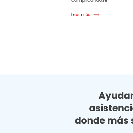
complicándose.
Leer más
Ayudan
asistenc
donde más s