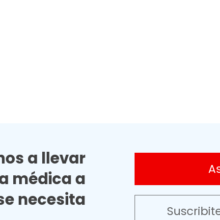
os a llevar
A
ia médica a
e necesita
Suscribit