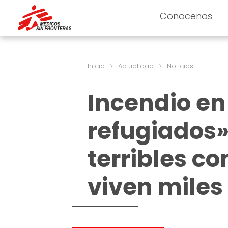
Conocenos
Inicio
>
Actualidad
>
Noticias
Incendio en
refugiados»
terribles co
viven miles