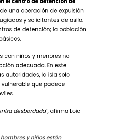
n el centro de detención de
 de una operación de expulsión
iados y solicitantes de asilo.
ntros de detención; la población
básicos.
es con niños y menores no
ección adecuada. En este
autoridades, la isla solo
n vulnerable que padece
iles.
uentra desbordada
”, afirma Loic
, hombres y niños están