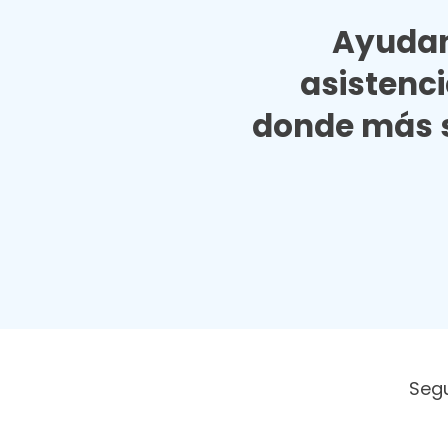
Ayudan
asistenc
donde más s
Seg