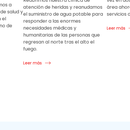
Reabrimos nuestra clínica de
vez en dos
mos a
atención de heridas y reanudamos
área ahor
de salud y
el suministro de agua potable para
servicios 
 el
responder a las enormes
ano de
necesidades médicas y
Leer más
humanitarias de las personas que
regresan al norte tras el alto el
fuego.
Leer más