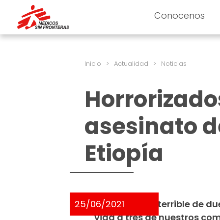
Conocenos
Inicio
>
Actualidad
>
Noticias
Horrorizados
asesinato d
Etiopía
25/06/2021
Hoy es un día terrible de 
vida a tres de nuestros com