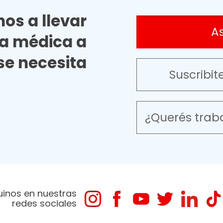
os a llevar
A
ia médica a
e necesita
Suscribit
¿Querés trab
uinos en nuestras
redes sociales