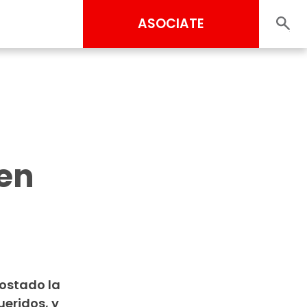
ASOCIATE
 en
costado la
ueridos, y