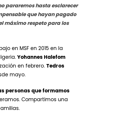
no pararemos hasta esclarecer
s impensable que hayan pagado
 el máximo respeto para los
abajo en MSF en 2015 en la
igeria.
Yohannes Halefom
zación en febrero.
Tedros
esde mayo.
las personas que formamos
operamos. Compartimos una
amilias.