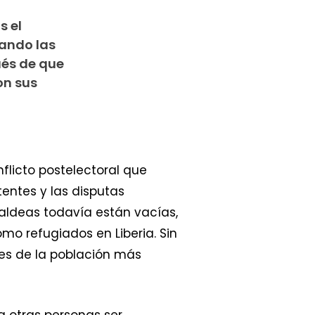
s el
cando las
ués de que
on sus
nflicto postelectoral que
tentes y las disputas
aldeas todavía están vacías,
o refugiados en Liberia. Sin
es de la población más
a otras personas ser