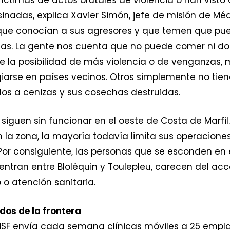
adas, explica Xavier Simón, jefe de misión de Méd
n que conocían a sus agresores y que temen que pu
s. La gente nos cuenta que no puede comer ni dor
nte la posibilidad de más violencia o de venganzas,
iarse en países vecinos. Otros simplemente no tie
os a cenizas y sus cosechas destruidas.
 siguen sin funcionar en el oeste de Costa de Marf
la zona, la mayoría todavía limita sus operacion
or consiguiente, las personas que se esconden en e
ntran entre Bloléquin y Toulepleu, carecen del ac
 o atención sanitaria.
dos de la frontera
 MSF envía cada semana clínicas móviles a 25 empla