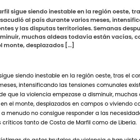
fil sigue siendo inestable en la región oeste, tra
 sacudió al país durante varios meses, intensifi
ntes y las disputas territoriales. Semanas desp
sminuir, muchas aldeas todavía están vacías, c
el monte, desplazados […]
sigue siendo inestable en la región oeste, tras el co
meses, intensificando las tensiones comunales exis
 de que la violencia empezase a disminuir, muchas 
en el monte, desplazados en campos o viviendo com
 a menudo no consigue responder a las necesidad
 críticos tanto de Costa de Marfil como de Liberia.
ctimas de actos brutales de violencia o han visto 