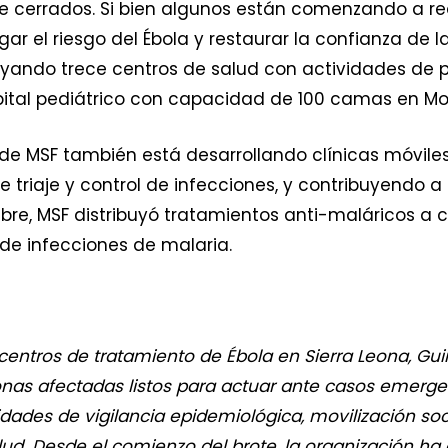
cerrados. Si bien algunos están comenzando a reab
gar el riesgo del Ébola y restaurar la confianza de 
oyando trece centros de salud con actividades de 
spital pediátrico con capacidad de 100 camas en Mo
de MSF también está desarrollando clínicas móvile
e triaje y control de infecciones, y contribuyendo a
mbre, MSF distribuyó tratamientos anti-maláricos a
 de infecciones de malaria.
tros de tratamiento de Ébola en Sierra Leona, Guin
onas afectadas listos para actuar ante casos emerge
ades de vigilancia epidemiológica, movilización soc
ud. Desde el comienzo del brote, la organización ha 