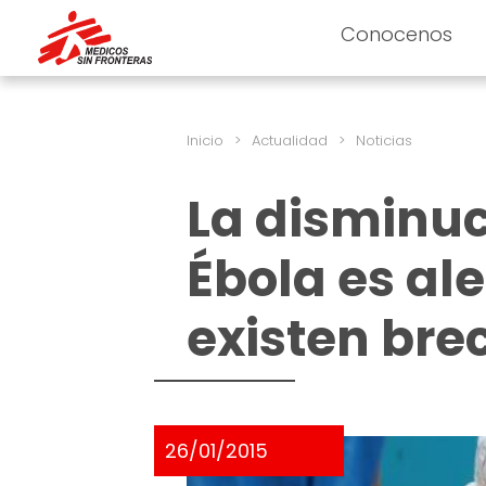
Conocenos
Inicio
>
Actualidad
>
Noticias
La disminuc
Ébola es al
existen bre
26/01/2015