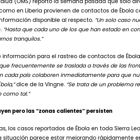
Salud (OMS) reportó la semana pasada que sólo alr
como en Liberia provienen de contactos de Ébola c
información disponible al respecto.
“Un solo caso nu
e.
“Hasta que cada uno de los que han estado en cont
nos tranquilos.”
e información para el rastreo de contactos de Ébola
ue frecuentemente se traslada a través de las front
 en cada país colaboren inmediatamente para que n
bola,”
dice de la Vingne.
“Se trata de un problema re
o como tal.”
uyen pero las “zonas calientes” persisten
s, los casos reportados de Ébola en toda Sierra Le
La situación parece estar mejorando rápidamente 