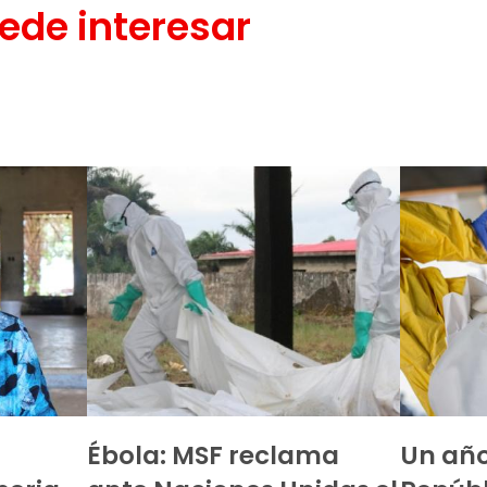
ede interesar
Ébola: MSF reclama
Un año