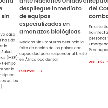
beria
ante Naciones Unidas el
Repúb
e
despliegue inmediato
del Co
 sin
de equipos
combat
especializados en
En este t
amenazas biológicas
ha infect
evo caso
personas 
a ha sido
Médicos Sin Fronteras denuncia la
Emergenci
or la
falta de acción de los países con
Preocupac
 Salud
capacidad para responder al brote
ras (MSF)
en África occidental.
Leer más
mo tiempo
tener la
Leer más
a siguen
os en los
…]