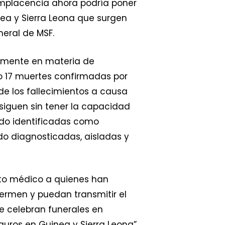
complacencia ahora podría poner
ea y Sierra Leona que surgen
eral de MSF.
almente en materia de
do 17 muertes confirmadas por
de los fallecimientos a causa
siguen sin tener la capacidad
sido identificadas como
do diagnosticadas, aisladas y
ento médico a quienes han
ermen y puedan transmitir el
se celebran funerales en
uros en Guinea y Sierra Leona”,