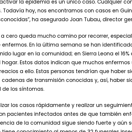
eactivar la epidemia es un único caso. Cualquier 
s. Todavía hoy, nos encontramos con casos en Guin
conocidas”, ha asegurado Joan Tubau, director gen
os a cero queda mucho camino por recorrer, especi
e enfermos. En la última semana se han identifica
ido lugar en la comunidad; en Sierra Leona el 16% 
el hogar. Estos datos indican que muchos enfermos 
reacios a ello. Estas personas tendrían que haber 
 cadenas de transmisión conocidas y, así, haber si
l de los síntomas.
alizar los casos rápidamente y realizar un seguimi
on pacientes infectados antes de que también enf
ticencia de la comunidad sigue siendo fuerte y aún 
e tiene conocimiento al menos de 32 funerales inseg