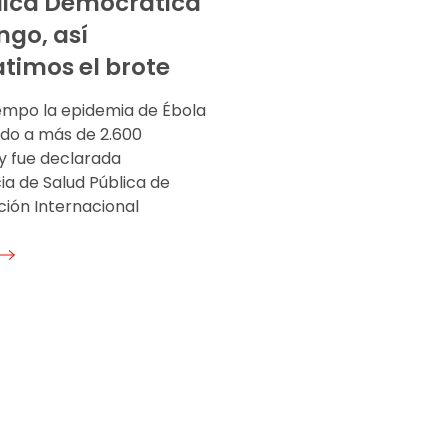
lica Democrática
ngo, así
imos el brote
iempo la epidemia de Ébola
ado a más de 2.600
y fue declarada
a de Salud Pública de
ión Internacional