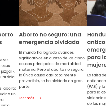
borto
Aborto no seguro: una
Hondur
s
emergencia olvidada
antico
emerge
El mundo ha logrado avances
para l
significativos en cuatro de las cinco
jeres
causas principales de mortalidad
mujer
 esas
materna. Pero el aborto no seguro,
juzgar»,
la única causa casi totalmente
La falta d
 Patricia
prevenible, se ha olvidado en gran
anticonce
parte.
(PAE) y la
el aborto
para la at
udir a un
violencia 
Leer más
ra
de las muj
única