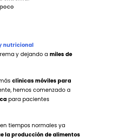
 poco
y nutricional
xtrema
y dejando a
miles de
z más
clínicas móviles para
almente, hemos comenzado a
ica
para pacientes
e en tiempos normales ya
e la producción de alimentos