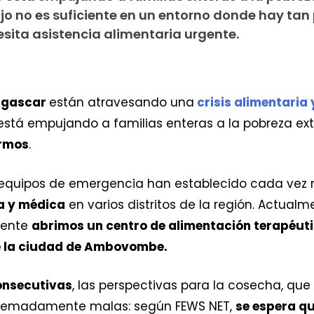
jo no es suficiente en un entorno donde hay tan
sita asistencia alimentaria urgente.
agascar
están atravesando una
crisis alimentaria 
está empujando a familias enteras a la pobreza e
ermos
.
s equipos de emergencia han establecido cada ve
a y médica
en varios distritos de la región. Actu
emente
abrimos un centro de alimentación terapéut
e la ciudad de Ambovombe.
onsecutivas
, las perspectivas para la cosecha, qu
tremadamente malas: según FEWS NET,
se espera qu