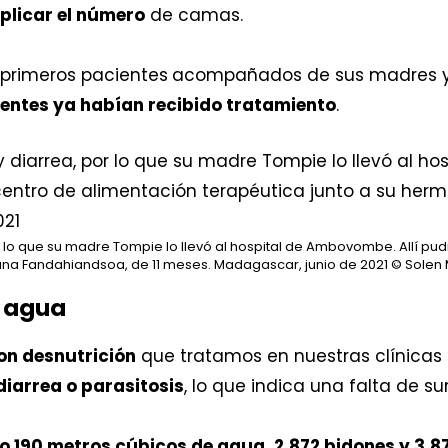
plicar el número
de camas.
es primeros pacientes
acompañados de sus madres 
entes ya habían recibido tratamiento
.
or lo que su madre Tompie lo llevó al hospital de Ambovombe. Allí pu
ana Fandahiandsoa, de 11 meses. Madagascar, junio de 2021
© Solen 
l agua
con desnutrición
que tratamos en nuestras clínicas m
iarrea o parasitosis
, lo que indica una falta de s
o 190 metros cúbicos de agua, 2.872 bidones y 3.87