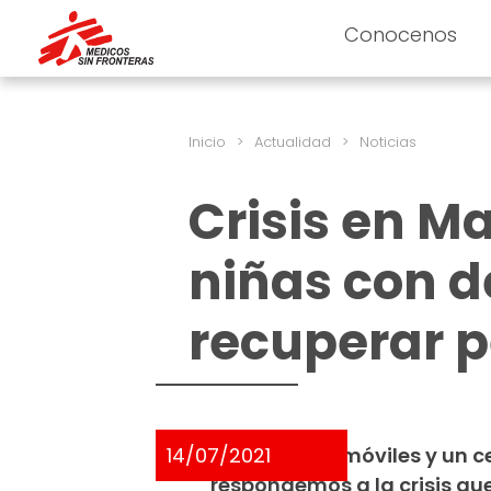
Conocenos
Inicio
>
Actualidad
>
Noticias
Crisis en M
niñas con d
recuperar 
14/07/2021
Con clínicas móviles y un c
respondemos a la crisis qu