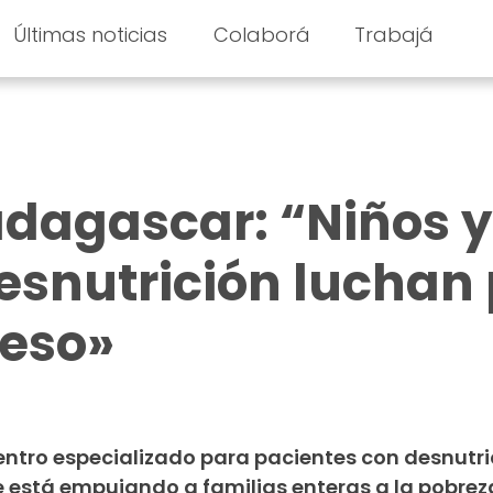
Últimas noticias
Colaborá
Trabajá
adagascar: “Niños y
esnutrición luchan 
peso»
entro especializado para pacientes con desnutri
e está empujando a familias enteras a la pobrez