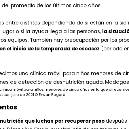
 del promedio de los últimos cinco años.
entre distritos dependiendo de si están en la sierra
 lugar o si la ayuda llega a las personas,
la situaci
ros equipos. También hay preocupación por los pró
n el inicio de la temporada de escasez
(periodo e
 clínica móvil para niños menores de cinco años en la que ofrecem
car, julio de 2021
© Erwan Rogard
entos
snutrición que luchan por recuperar peso
después 