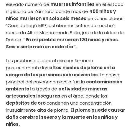
elevado número de
muertes infantiles
en el estado
nigeriano de Zamfara, donde más de
400 niñas y
niños murieron en solo seis meses
en varias aldeas.
“Cuando llegó MSF, estábamos sufriendo mucho”,
recuerda Alhaji Muhammadu Bello, jefe de la aldea de
Dareta.
“En mi pueblo murieron 120 niñas y niños.
Seis o siete morían cada día”.
Las pruebas de laboratorio confirmaron
posteriormente los
altos niveles de plomo en la
sangre de las personas sobrevivientes
. La causa
principal del envenenamiento fue la
contaminación
ambiental
a través de
actividades mineras
artesanales inseguras
en el área, donde los
depósitos de oro
contienen una concentración
inusualmente alta de plomo.
El plomo puede causar
daño cerebral severo y la muerte en las niñas y
niños.