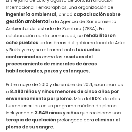
Entre junio de 2010 y agosto de 2013, la Fundación
Internacional TerraGraphics, una organización de
ingeniería ambiental,
brindó
capacitación sobre
gestión ambiental
a la Agencia de Saneamiento
Ambiental del estado de Zamfara (ZESA). En
colaboración con la comunidad, se
rehabilitaron
ocho pueblos
en las áreas del gobierno local de Anka
y Bukkuyum y se retiraron tanto
los suelos
contaminados
como los
residuos del
procesamiento de minerales de áreas
habitacionales, pozos y estanques.
Entre mayo de 2010 y diciembre de 2021, examinamos
a
8.480 niñas y niños menores de cinco años por
envenenamiento por plomo.
Más del
80%
de ellos
fueron inscritos en un programa médico de plomo,
incluyendo a
3.549 niñas y niños
que recibieron una
terapia de quelación
prolongada para
eliminar el
plomo de su sangre.