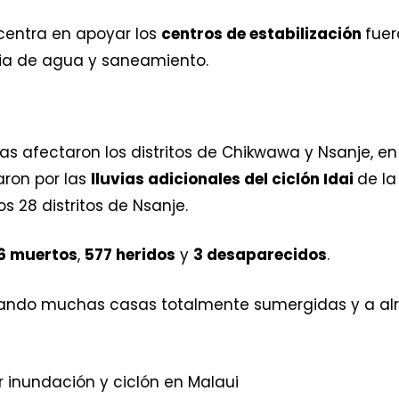
 centra en apoyar los
centros de estabilización
fue
cia de agua y saneamiento.
 afectaron los distritos de Chikwawa y Nsanje, en l
aron por las
lluvias adicionales del ciclón Idai
de l
s 28 distritos de Nsanje.
6 muertos
,
577 heridos
y
3 desaparecidos
.
ejando muchas casas totalmente sumergidas y a a