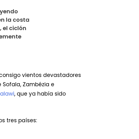
rayendo
n la costa
 el ciclón
temente
 consigo vientos devastadores
de Sofala, Zambézia e
alawi
, que ya había sido
s tres países: