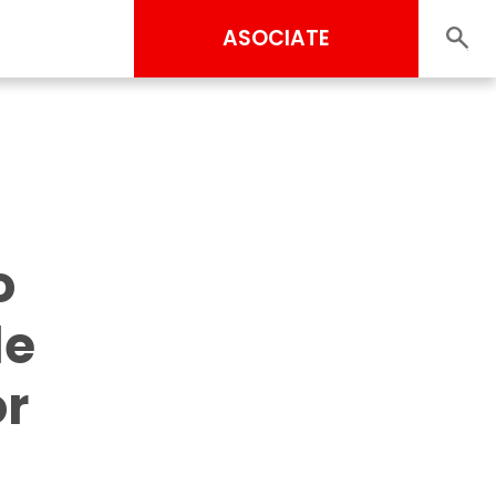
ASOCIATE
o
de
or