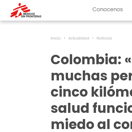
Conocenos
Inicio
>
Actualidad
>
Noticias
Colombia: 
muchas pers
cinco kilóm
salud funci
miedo al co