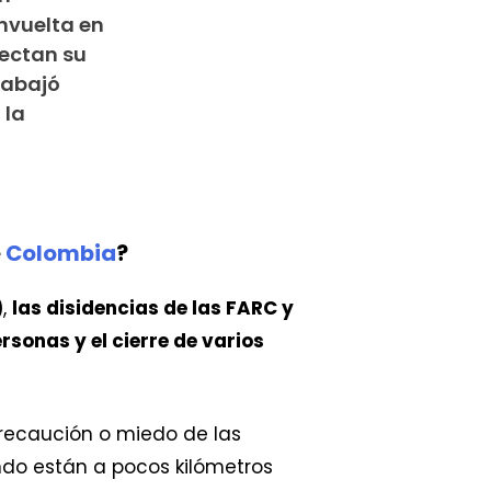
nvuelta en
fectan su
rabajó
 la
e
Colombia
?
)
,
las disidencias de las FARC y
sonas y el cierre de varios
precaución o miedo de las
ndo están a pocos kilómetros