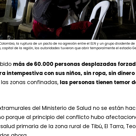
Colombia, la ruptura de un pacto de no agresión entre el ELN y un grupo disidente d
apital de la región, las autoridades tuvieron que abrir temporalmente el estadio Ge
abido
más de 60.000 personas desplazadas forza
ra intempestiva con sus niños, sin ropa, sin dinero
n las zonas confinadas,
las personas tienen temor de
xtramurales del Ministerio de Salud no se están ha
mo porque al principio del conflicto hubo afectacion
alud primaria de la zona rural de Tibú, El Tarra, T
dos ahora.