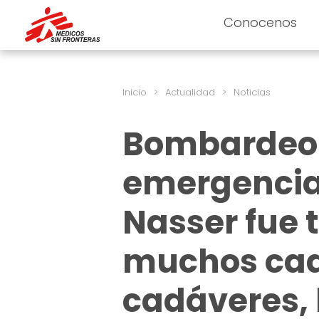
Conocenos
Inicio
>
Actualidad
>
Noticias
Bombardeo 
emergencia 
Nasser fue 
muchos cad
cadáveres, 