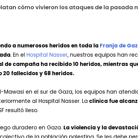
elatan cómo vivieron los ataques de la pasada n
endo a numerosos heridos en toda la
Franja de Ga
gada
. En el
Hospital Nasser
, nuestros equipos han re
l de campaña ha recibido 10 heridos, mientras que
20 fallecidos y 68 heridos. ​
 Al-Mawasi en el sur de Gaza, los equipos han atendid
teriormente al Hospital Nasser. La
clínica fue alcan
F resultó ileso.
fuego duradero en Gaza.
La violencia y la devasta
 colectivo de la población palestina. Se les debe pe