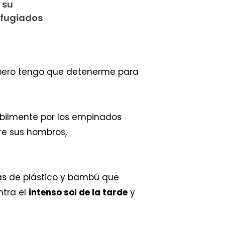
 su
efugiados
, pero tengo que detenerme para
bilmente por los empinados
re sus hombros,
das de plástico y bambú que
ntra el
intenso sol de la tarde
y