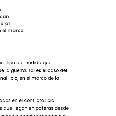
a
scan
teral
en el marco
ier tipo de medida que
la guerra. Tal es el caso del
nal libio, en el marco de la
dos en el conflicto libio
as que llegan en pateras desde
ersonas o hacer retroceder sus