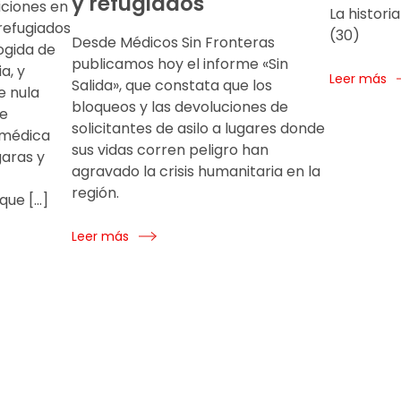
y refugiados
iciones en
La histori
refugiados
(30)
Desde Médicos Sin Fronteras
cogida de
publicamos hoy el informe «Sin
a, y
Leer más
Salida», que constata que los
e nula
bloqueos y las devoluciones de
ue
solicitantes de asilo a lugares donde
 médica
sus vidas corren peligro han
garas y
agravado la crisis humanitaria en la
región.
que […]
Leer más