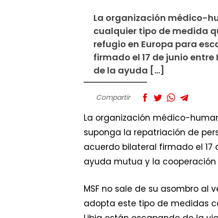
La organización médico-hu
cualquier tipo de medida 
refugio en Europa para esca
firmado el 17 de junio entre
de la ayuda […]
Compartir
La organización médico-humani
suponga la repatriación de per
acuerdo bilateral firmado el 17 d
ayuda mutua y la cooperación en
MSF no sale de su asombro al ver
adopta este tipo de medidas co
Libia están escapando de la vio