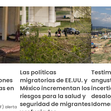
Las políticas
Testim
ones
migratorias de EE.UU. y
angust
as en
México incrementan los
incert
riesgos para la salud y
desalo
seguridad de migrantes
Idome
F) alerta