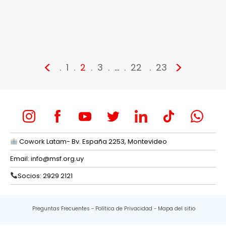
<
>
1
2
3
…
22
23
Cowork Latam- Bv. España 2253, Montevideo
Email:
info@msf.org.uy
Socios: 2929 2121
Preguntas Frecuentes
Política de Privacidad
Mapa del sitio