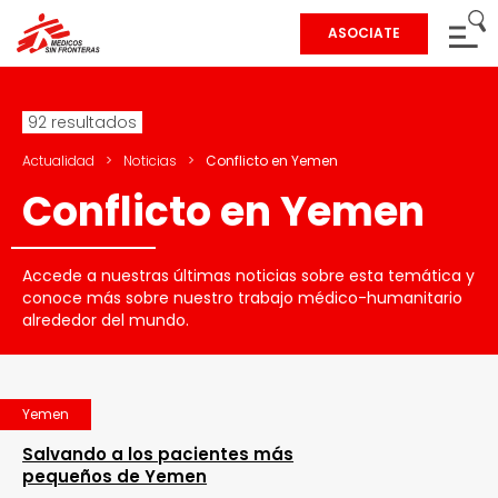
ASOCIATE
92 resultados
Actualidad
>
Noticias
>
Conflicto en Yemen
Conflicto en Yemen
Accede a nuestras últimas noticias sobre esta temática y
conoce más sobre nuestro trabajo médico-humanitario
alrededor del mundo.
Yemen
Salvando a los pacientes más
pequeños de Yemen