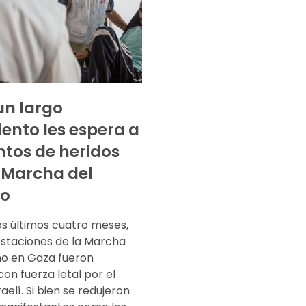
un largo
iento les espera a
entos de heridos
a Marcha del
no
os últimos cuatro meses,
estaciones de la Marcha
no en Gaza fueron
con fuerza letal por el
raelí. Si bien se redujeron