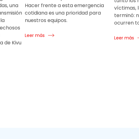
tanto los
as, una
Hacer frente a esta emergencia
víctimas, 
ransmisión
cotidiana es una prioridad para
terminó: 
la
nuestros equipos.
ocurren t
pechosos
s
Leer más
Leer más
a de Kivu