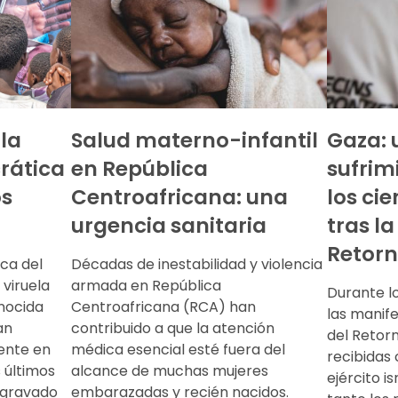
 la
Salud materno-infantil
Gaza: 
rática
en República
sufrim
os
Centroafricana: una
los ci
urgencia sanitaria
tras l
Retor
ca del
Décadas de inestabilidad y violencia
viruela
armada en República
Durante l
nocida
Centroafricana (RCA) han
las manif
an
contribuido a que la atención
del Retor
ente en
médica esencial esté fuera del
recibidas 
s últimos
alcance de muchas mujeres
ejército is
 agravado
embarazadas y recién nacidos.