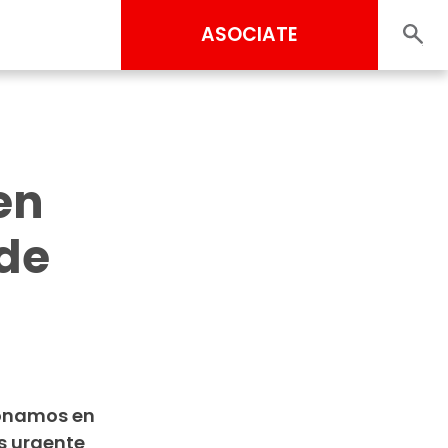
ASOCIATE
en
 de
ionamos en
s urgente