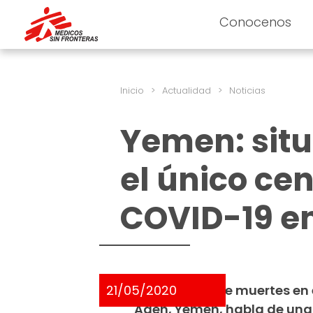
Conocenos
Inicio
>
Actualidad
>
Noticias
Yemen: situ
el único ce
COVID-19 e
21/05/2020
La cantidad de muertes en
Adén, Yemen, habla de una