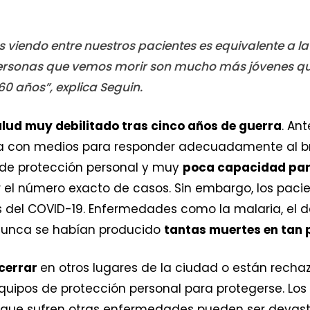
 viendo entre nuestros pacientes es equivalente a l
personas que vemos morir son mucho más jóvenes que 
0 años”, explica Seguin.
lud muy debilitado tras cinco años de guerra
. An
a con medios para responder adecuadamente al br
 de protección personal y muy
poca capacidad par
 el número exacto de casos. Sin embargo, los paci
s del COVID-19. Enfermedades como la malaria, el 
nunca se habían producido
tantas muertes en tan 
 cerrar
en otros lugares de la ciudad o están recha
uipos de protección personal para protegerse. Los 
que sufren otras enfermedades pueden ser devasta