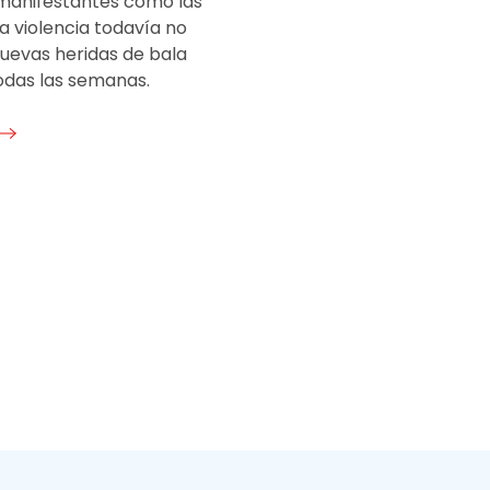
 manifestantes como las
la violencia todavía no
nuevas heridas de bala
odas las semanas.