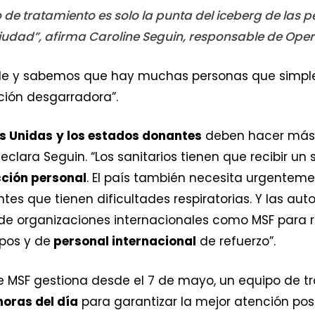
 de tratamiento es solo la punta del iceberg de las 
iudad”, afirma Caroline Seguin, responsable de Ope
rde y sabemos que hay muchas personas que simpl
ación desgarradora”.
s Unidas
y los estados donantes
deben hacer más y
lara Seguin. “Los sanitarios tienen que recibir un s
cción personal
. El país también necesita urgente
ntes que tienen dificultades respiratorias. Y las au
jo de organizaciones internacionales como MSF para 
pos y de
personal internacional
de refuerzo”.
ue MSF gestiona desde el 7 de mayo, un equipo de 
horas del día
para garantizar la mejor atención pos