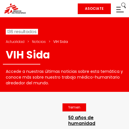
ASOCIATE
136 resultados
Actualidad
>
Noticias
>
VIH Sida
VIH Sida
Accede a nuestras últimas noticias sobre esta temática y
conoce más sobre nuestro trabajo médico-humanitario
alrededor del mundo.
Yemen
50 años de
humanidad