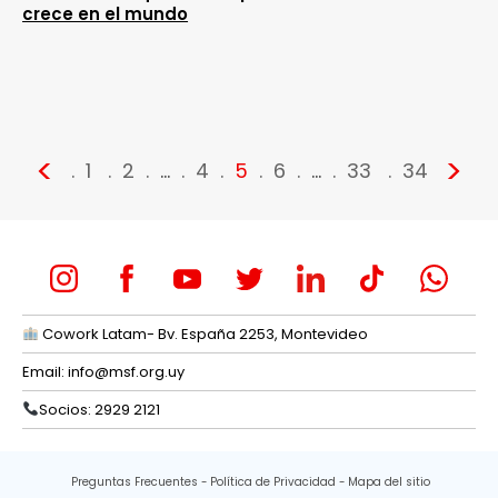
crece en el mundo
<
>
1
2
…
4
5
6
…
33
34
Cowork Latam- Bv. España 2253, Montevideo
Email:
info@msf.org.uy
Socios: 2929 2121
Preguntas Frecuentes
Política de Privacidad
Mapa del sitio