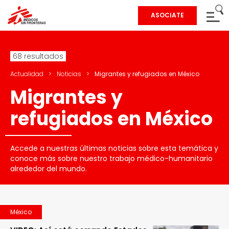
ASOCIATE
68 resultados
Actualidad
>
Noticias
>
Migrantes y refugiados en México
Migrantes y
refugiados en México
Accede a nuestras últimas noticias sobre esta temática y
conoce más sobre nuestro trabajo médico-humanitario
alrededor del mundo.
México