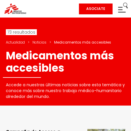
ASOCIATE
73 resultados
Actualidad
>
Noticias
>
Medicamentos más accesibles
Medicamentos más
accesibles
Accede a nuestras últimas noticias sobre esta temática y
conoce más sobre nuestro trabajo médico-humanitario
alrededor del mundo.