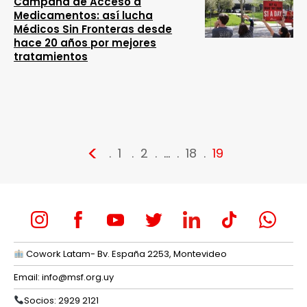
Campaña de Acceso a
Medicamentos: así lucha
Médicos Sin Fronteras desde
hace 20 años por mejores
tratamientos
<
1
2
…
18
19
Cowork Latam- Bv. España 2253, Montevideo
Email:
info@msf.org.uy
Socios: 2929 2121