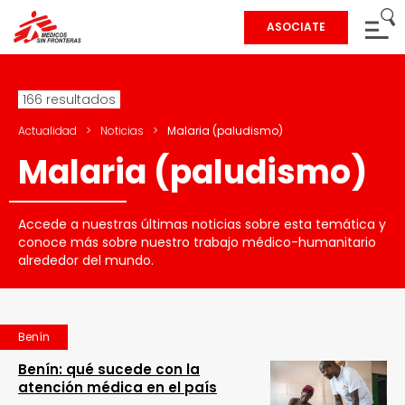
ASOCIATE
166 resultados
Actualidad
>
Noticias
>
Malaria (paludismo)
Malaria (paludismo)
Accede a nuestras últimas noticias sobre esta temática y
conoce más sobre nuestro trabajo médico-humanitario
alrededor del mundo.
Benín
Benín: qué sucede con la
atención médica en el país