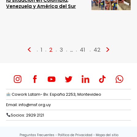
la situación en Colombia,
Venezuela y América del Sur
<
>
1
2
3
…
41
42
Cowork Latam- Bv. España 2253, Montevideo
Email:
info@msf.org.uy
Socios: 2929 2121
Preguntas Frecuentes
Política de Privacidad
Mapa del sitio