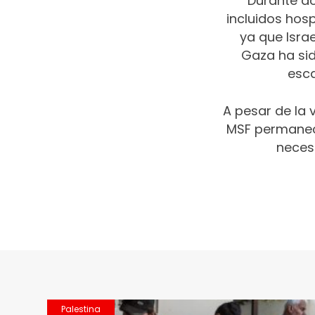
Durante do
incluidos hos
ya que Israe
Gaza ha sid
esca
A pesar de la 
MSF permanec
necesi
Palestina