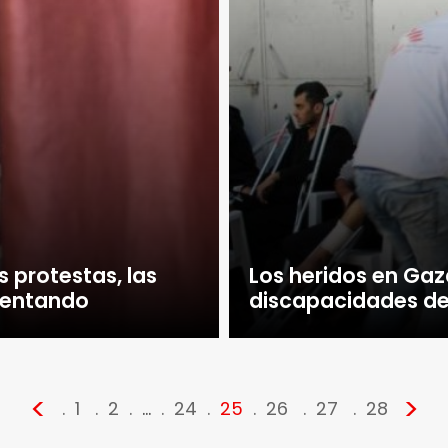
 protestas, las
Los heridos en Gaza
mentando
discapacidades de
<
>
1
2
…
24
25
26
27
28