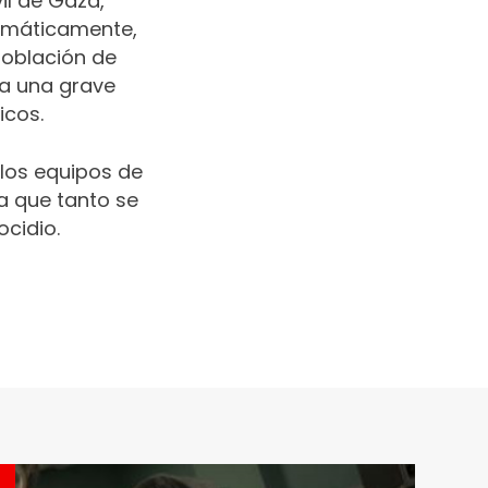
il de Gaza,
temáticamente,
 población de
 a una grave
icos.
 los equipos de
 que tanto se
ocidio.