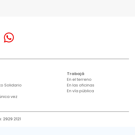
á
Trabajá
En el terreno
o Solidario
En las oficinas
En vía pública
única vez
: 2929 2121