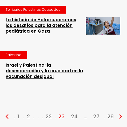
Territorios Palestinos Ocupados
La historia de Hala: superamos
los desafíos para la atención
pediátrica en Gaza
Palestina
Israel y Palestina: la
desesperación y la crueldad en la
vacunación desigual
<
>
1
2
…
22
23
24
…
27
28