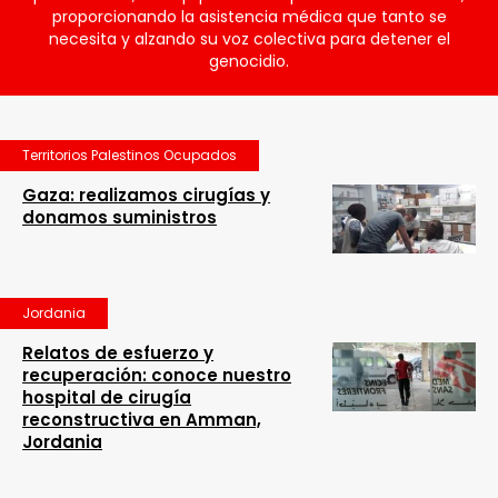
proporcionando la asistencia médica que tanto se
necesita y alzando su voz colectiva para detener el
genocidio.
Territorios Palestinos Ocupados
Gaza: realizamos cirugías y
donamos suministros
Jordania
Relatos de esfuerzo y
recuperación: conoce nuestro
hospital de cirugía
reconstructiva en Amman,
Jordania