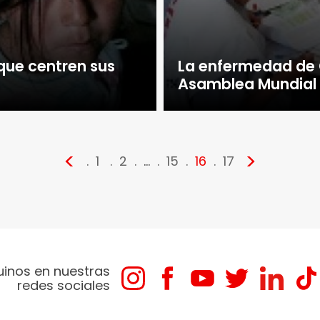
que centren sus
La enfermedad de 
Asamblea Mundial 
<
>
1
2
…
15
16
17
uinos en nuestras
redes sociales