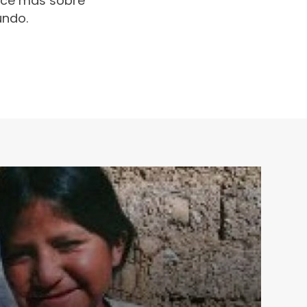
oce más sobre
undo.