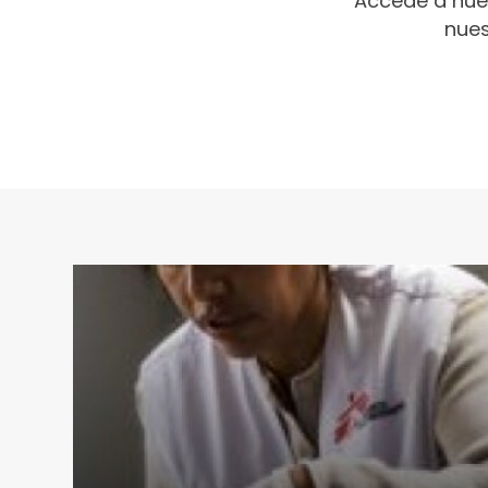
Accede a nue
nues